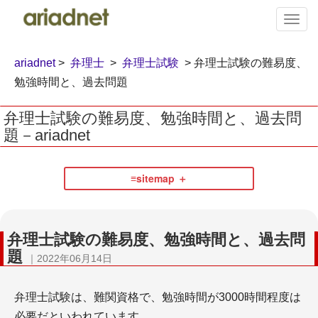
T
o
g
g
ariadnet
>
弁理士
>
弁理士試験
> 弁理士試験の難易度、
l
勉強時間と、過去問題
e
n
弁理士試験の難易度、勉強時間と、過去問
a
題－ariadnet
v
i
g
a
≡sitemap
t
i
弁護士
o
n
弁理士試験の難易度、勉強時間と、過去問
題
｜2022年06月14日
弁理士試験は、難関資格で、勉強時間が3000時間程度は
必要だといわれています。