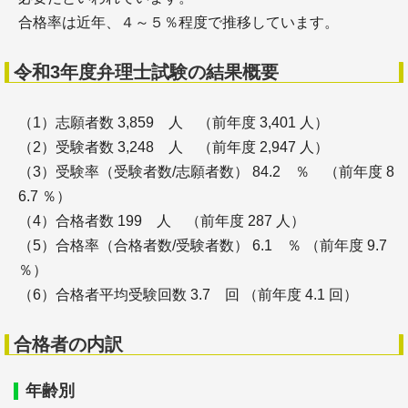
＋弁護士とは（司法試験の内容、難易度、勉強時間
合格率は近年、４～５％程度で推移しています。
と、過去問題
＋司法試験予備試験
＋法科大学院ランキング
令和3年度弁理士試験の結果概要
（1）志願者数 3,859 人 （前年度 3,401 人）
司法書士
（2）受験者数 3,248 人 （前年度 2,947 人）
（3）受験率（受験者数/志願者数） 84.2 ％ （前年度 8
6.7 ％）
（4）合格者数 199 人 （前年度 287 人）
（5）合格率（合格者数/受験者数） 6.1 ％ （前年度 9.7
％）
＋司法書士とは（試験の内容、難易度、勉強時間
（6）合格者平均受験回数 3.7 回 （前年度 4.1 回）
と、過去問題
＋司法書士試験のための教材・テキストと勉強法
合格者の内訳
＋司法書士の就職・転職
年齢別