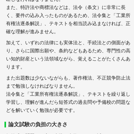
また、特許法や商標法などは、法令（条文）に非常に長
く、要件の込み入ったものがあるため、法令集と「工業所
士業の開業・経営
有権法逐条解説」、テキストを相当読み込まなければ、正
確な理解が進みません。
加えて、いずれの法律にも実体法と、手続法との側面があ
り、さらに国際出願や、条約などもあるため、専門性の高
い知的財産という法領域ながら、覚えることがたくさんあ
ります。
＋独立を考えたらウェブサイトはいつ制作するべ
き？
また出題数は少ないながらも、著作権法、不正競争防止法
＋士業で独立開業を考えるタイミングと、ポイント
まで勉強しなければなりません。
法令集と「工業所有権法逐条解説」、テキストを繰り返し
学習し、理解が進んだら短答式の過去問や予備校の問題な
どを解いていく勉強が必要です。
士業のサイト運営
論文試験の負担の大きさ