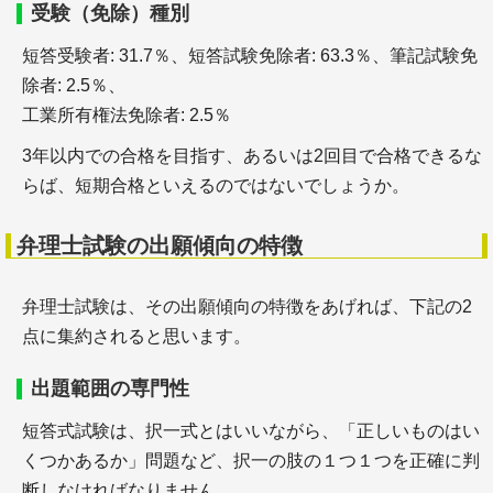
受験（免除）種別
＋社会保険労務士とは（試験の内容、難易度、勉強
短答受験者: 31.7％、短答試験免除者: 63.3％、筆記試験免
時間と、過去問題
除者: 2.5％、
＋社会保険労務士試験のための教材・テキストと勉
工業所有権法免除者: 2.5％
強法
＋社会保険労務士の就職・転職
3年以内での合格を目指す、あるいは2回目で合格できるな
らば、短期合格といえるのではないでしょうか。
弁理士
弁理士試験の出願傾向の特徴
弁理士試験は、その出願傾向の特徴をあげれば、下記の2
点に集約されると思います。
出題範囲の専門性
＋弁理士とは（試験の内容、難易度、勉強時間と、
過去問題
短答式試験は、択一式とはいいながら、「正しいものはい
＋弁理士試験のための教材・テキストと勉強法
くつかあるか」問題など、択一の肢の１つ１つを正確に判
＋弁理士の就職・転職
断しなければなりません。