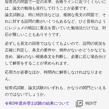
短答式の問題で一定の水準、合格ラインに近づくくらいに
は、論文の勉強も並行して行うことが必要です。
論文試験は、特に特許法などは、複雑な長文の問題で、そ
れに対する設問の数がいくつもあるなど、ひと昔前のよう
＋サイト制作・運営のためのシステムはどれがい
にレジュメの暗記に重点を置いていた勉強法だけでは、対
い？
＋サイトは自分で制作した方がいい理由について解
応が難しいこともありそうです。
説！
必ずしも長文の回答ではなくてもよいので、設問の状況を
正確に判定し、条文の要件や、例外がないかどうかなども
含め、漏れのない根拠条文を判断し、必要に応じ場合分け
士業のSEO対策
して解答をすることが求められます。
応用力が必要なほか、時間内に解答しなければなりませ
ん。
短答式試験、論文試験のいずれも、かなりの関門といえる
のではないでしょうか。
＋【2022年】google 品質評価ガイドライン【日本語
令和3年度弁理士試験の結果について
特許庁
訳】