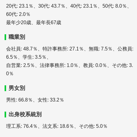
行政書士
20代: 23.1％、30代: 43.7％、40代: 23.1％、50代: 8.0％、
60代: 2.0％
最年少20歳、最年長67歳
職業別
会社員: 48.7％、特許事務所: 27.1％、無職: 7.5％、公務員:
＋行政書士とは（試験の内容、難易度、勉強時間
6.5％、学生: 3.5％、
と、過去問題
自営業: 2.5％、法律事務所: 1.0％、教員: 0.0％、その他: 3.
＋行政書士試験のための教材・テキストと勉強法
0％
＋行政書士の就職・転職
男女別
男性: 66.8％、女性: 33.2％
社会保険労務士
出身校系統別
理工系: 76.4％、法文系: 18.6％、その他: 5.0％