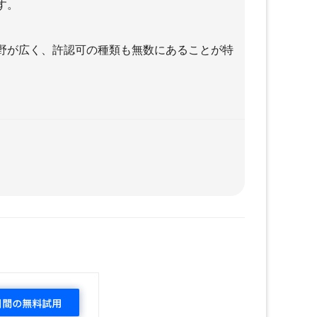
す。
内容、
＋社会保険労務士とは（試験の
去問題
内容、難易度、勉強時間と、過
教材・
去問題
野が広く、許認可の種類も無数にあることが特
＋社会保険労務士試験のための
教材・テキストと勉強法
＋社会保険労務士の就職・転職
営
士業のSEO対策
めのシ
＋【2022年】google 品質評価
ガイドライン【日本語訳】
た方が
＋検索エンジンを知るためのキ
ホン
＋士業のSEOのためのサイト運
営・マーケティングツール