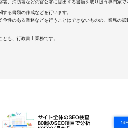
察署、消防署などの官公署に提出する書類を取り扱う専門家で
法書士とは（試験の内容、
＋行政書士とは（試験の
度、勉強時間と、過去問題
難易度、勉強時間と、過
関する書類の作成などを行います。
法書士試験のための教材・
＋行政書士試験のための
紛争性のある業務などを行うことはできないものの、業務の裾
ストと勉強法
テキストと勉強法
法書士の就職・転職
＋行政書士の就職・転職
ことも、行政書士業務です。
士業の開業・経営
士業のサイト運
立を考えたらウェブサイト
＋サイト制作・運営のた
つ制作するべき？
ステムはどれがいい？
業で独立開業を考えるタイ
＋サイトは自分で制作し
グと、ポイント
いい理由について解説！