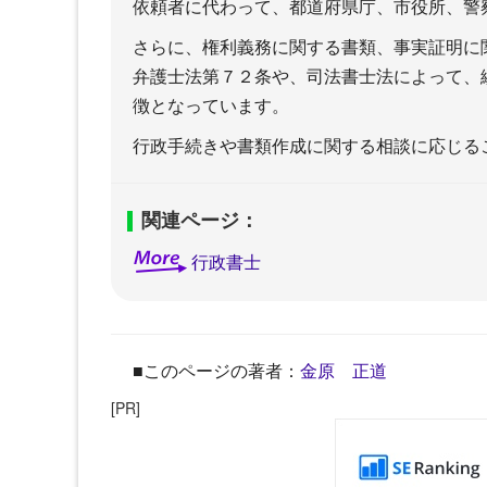
依頼者に代わって、都道府県庁、市役所、警
＋弁護士とは（司法試験の内
＋司
容、難易度、勉強時間と、過去
難易
さらに、権利義務に関する書類、事実証明に
問題
＋司
弁護士法第７２条や、司法書士法によって、
＋司法試験予備試験
テキ
＋法科大学院ランキング
＋司
徴となっています。
行政手続きや書類作成に関する相談に応じる
弁理士
関連ページ：
行政書士
＋弁理士とは（試験の内容、難
＋独
■このページの著者：
金原 正道
易度、勉強時間と、過去問題
はい
＋弁理士試験のための教材・テ
＋士
[PR]
キストと勉強法
ミン
＋弁理士の就職・転職