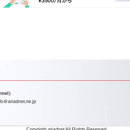
nel）
o＠ariadnet.ne.jp
Copyright ariadnet All Rights Reserved