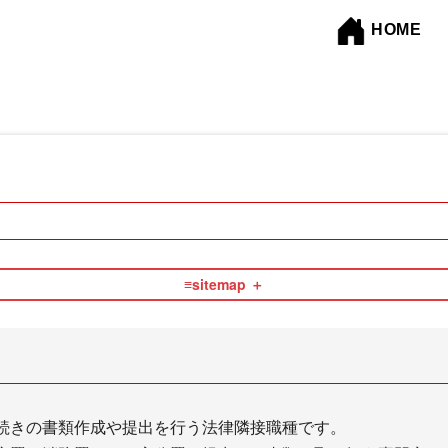
HOME
≡sitemap
司法書士
行政書士
続きの書類作成や提出を行う法律隣接職種です。