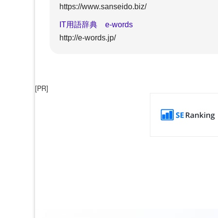
https://www.sanseido.biz/
IT用語辞典 e-words
http://e-words.jp/
[PR]