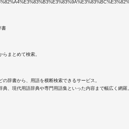
83%A1%E3%82%A4%E3%83%B3%E3%83%9A%E3%83%BC%E3%82
法書士とは（試験の内容、
＋行政書士とは（試験の
度、勉強時間と、過去問題
難易度、勉強時間と、過
法書士試験のための教材・
＋行政書士試験のための
ストと勉強法
テキストと勉強法
法書士の就職・転職
＋行政書士の就職・転職
辞書
士業の開業・経営
士業のサイト運
からまとめて検索。
どの辞書から、用語を横断検索できるサービス。
辞典、現代用語辞典や専門用語集といった内容まで幅広く網羅
立を考えたらウェブサイト
＋サイト制作・運営のた
つ制作するべき？
ステムはどれがいい？
業で独立開業を考えるタイ
＋サイトは自分で制作し
グと、ポイント
いい理由について解説！
。