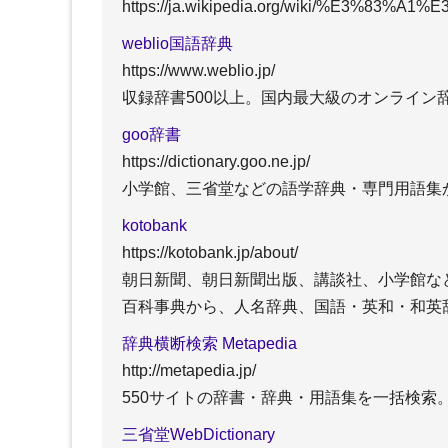
https://ja.wikipedia.org/wiki/%E3%
＋弁護士とは（司法試験の内
＋司
容、難易度、勉強時間と、過去
難易
weblio国語辞典
問題
＋司
https://www.weblio.jp/
＋司法試験予備試験
テキ
＋法科大学院ランキング
＋司
収録辞書500以上。国内最大級のオンライン
goo辞書
https://dictionary.goo.ne.jp/
弁理士
小学館、三省堂などの語学辞典・専門用語集
kotobank
https://kotobank.jp/about/
朝日新聞、朝日新聞出版、講談社、小学館な
百科事典から、人名辞典、国語・英和・和英
＋弁理士とは（試験の内容、難
＋独
易度、勉強時間と、過去問題
はい
辞典横断検索 Metapedia
＋弁理士試験のための教材・テ
＋士
http://metapedia.jp/
キストと勉強法
ミン
550サイトの辞書・辞典・用語集を一括検索
＋弁理士の就職・転職
三省堂WebDictionary