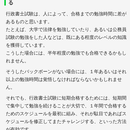
る
＋法科大学院ランキング
行政書士試験は、人によって、合格までの勉強時間に差が
あるものと思います。
司法書士
たとえば、大学で法律を勉強していたり、あるいは公務員
試験の勉強をした人などは、既にある程度のレベルの知識
を獲得しています。
こうした場合には、半年程度の勉強でも合格できるかもし
れません。
そうしたバックボーンがない場合には、１年あるいはそれ
＋司法書士とは（試験の内容、難易度、勉強時間
以上の勉強時間は覚悟しなければならないかもしれませ
と、過去問題
ん。
＋司法書士試験のための教材・テキストと勉強法
＋司法書士の就職・転職
それでも、行政書士試験に短期合格するためには、短期間
で集中して勉強を続けることが大切で、１年間で合格する
ためのスケジュールを最初に組み、それが駄目であればス
行政書士
ケジュールを修正してまたチャレンジする、といった方法
が有効です。