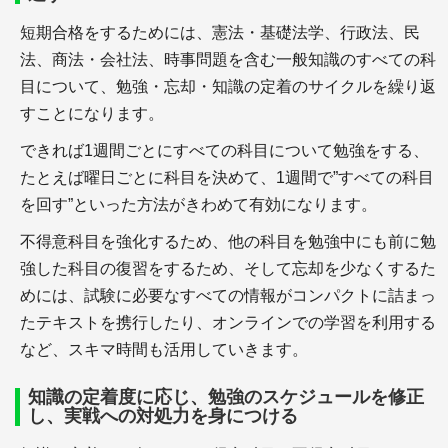
士業の開業・経営
短期合格をするためには、憲法・基礎法学、行政法、民
法、商法・会社法、時事問題を含む一般知識のすべての科
目について、勉強・忘却・知識の定着のサイクルを繰り返
すことになります。
できれば1週間ごとにすべての科目について勉強をする、
たとえば曜日ごとに科目を決めて、1週間で”すべての科目
＋独立を考えたらウェブサイトはいつ制作するべ
き？
を回す”といった方法がきわめて有効になります。
＋士業で独立開業を考えるタイミングと、ポイント
不得意科目を強化するため、他の科目を勉強中にも前に勉
強した科目の復習をするため、そして忘却を少なくするた
めには、試験に必要なすべての情報がコンパクトに詰まっ
たテキストを携行したり、オンラインでの学習を利用する
士業のサイト運営
など、スキマ時間も活用していきます。
知識の定着度に応じ、勉強のスケジュールを修正
し、実戦への対処力を身につける