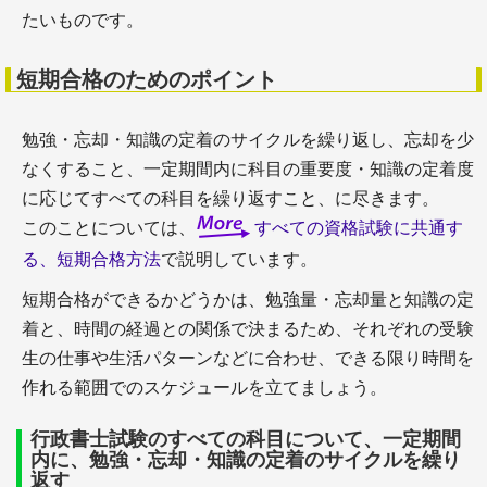
時間と、過去問題
たいものです。
＋社会保険労務士試験のための教材・テキストと勉
強法
短期合格のためのポイント
＋社会保険労務士の就職・転職
勉強・忘却・知識の定着のサイクルを繰り返し、忘却を少
弁理士
なくすること、一定期間内に科目の重要度・知識の定着度
に応じてすべての科目を繰り返すこと、に尽きます。
このことについては、
すべての資格試験に共通す
る、短期合格方法
で説明しています。
短期合格ができるかどうかは、勉強量・忘却量と知識の定
着と、時間の経過との関係で決まるため、それぞれの受験
＋弁理士とは（試験の内容、難易度、勉強時間と、
生の仕事や生活パターンなどに合わせ、できる限り時間を
過去問題
作れる範囲でのスケジュールを立てましょう。
＋弁理士試験のための教材・テキストと勉強法
＋弁理士の就職・転職
行政書士試験のすべての科目について、一定期間
内に、勉強・忘却・知識の定着のサイクルを繰り
返す