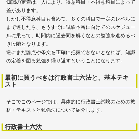
知識の定着は、人により、得意科目・不得意科目によって
差があります。
＋サイト制作・運営のためのシステムはどれがい
しかし不得意科目も含めて、多くの科目で一定のレベルに
い？
＋サイトは自分で制作した方がいい理由について解
まで達したら、もうすでに試験本番に向けてのスケジュー
説！
ルに乗って、時間内に過去問を解くなどの勉強を進めるべ
き段階となります。
逆にまだ論点や条文を正確に把握できないとなれば、知識
士業のSEO対策
の定着を図る勉強を繰り返すということになります。
最初に買うべきは行政書士六法と、基本テキ
スト
そこでこのページでは、具体的に行政書士試験のための教
材・テキストと勉強法について紹介します。
＋【2022年】google 品質評価ガイドライン【日本語
訳】
＋検索エンジンを知るためのキホン
行政書士六法
＋士業のSEOのためのサイト運営・マーケティング
ツール