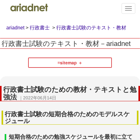
T
o
g
g
ariadnet
>
行政書士
>
行政書士試験のテキスト・教材
l
e
行政書士試験のテキスト・教材－ariadnet
n
a
v
≡sitemap
i
g
弁護士
a
t
行政書士試験のための教材・テキストと勉
i
強法
o
｜2022年06月14日
n
行政書士試験の短期合格のためのモデルスケ
ジュール
＋弁護士とは（司法試験の内容、難易度、勉強時間
と、過去問題
短期合格のための勉強スケジュールを最初に立て
＋司法試験予備試験